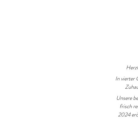
Herzl
In vierter
Zuhau
Unsere b
frisch r
2024 erö